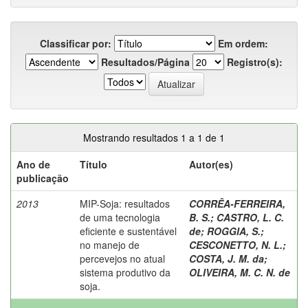
Classificar por:
Em ordem:
Resultados/Página
Registro(s):
Mostrando resultados 1 a 1 de 1
Ano de
Título
Autor(es)
publicação
2013
MIP-Soja: resultados
CORRÊA-FERREIRA,
de uma tecnologia
B. S.
;
CASTRO, L. C.
eficiente e sustentável
de
;
ROGGIA, S.
;
no manejo de
CESCONETTO, N. L.
;
percevejos no atual
COSTA, J. M. da
;
sistema produtivo da
OLIVEIRA, M. C. N. de
soja.