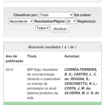
Classificar por:
Em ordem:
Resultados/Página
Registro(s):
Mostrando resultados 1 a 1 de 1
Ano de
Título
Autor(es)
publicação
2013
MIP-Soja: resultados
CORRÊA-FERREIRA,
de uma tecnologia
B. S.
;
CASTRO, L. C.
eficiente e sustentável
de
;
ROGGIA, S.
;
no manejo de
CESCONETTO, N. L.
;
percevejos no atual
COSTA, J. M. da
;
sistema produtivo da
OLIVEIRA, M. C. N. de
soja.