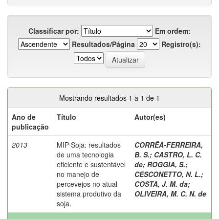
Classificar por:
Em ordem:
Resultados/Página
Registro(s):
Mostrando resultados 1 a 1 de 1
Ano de
Título
Autor(es)
publicação
2013
MIP-Soja: resultados
CORRÊA-FERREIRA,
de uma tecnologia
B. S.
;
CASTRO, L. C.
eficiente e sustentável
de
;
ROGGIA, S.
;
no manejo de
CESCONETTO, N. L.
;
percevejos no atual
COSTA, J. M. da
;
sistema produtivo da
OLIVEIRA, M. C. N. de
soja.