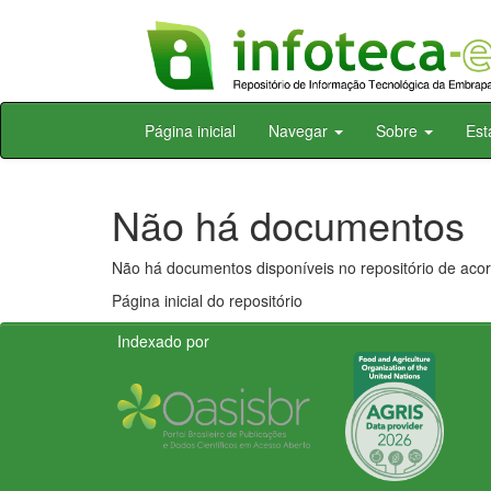
Skip
Página inicial
Navegar
Sobre
Est
navigation
Não há documentos
Não há documentos disponíveis no repositório de acor
Página inicial do repositório
Indexado por