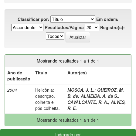
Classificar por:
Em ordem:
Resultados/Página
Registro(s):
Mostrando resultados 1 a 1 de 1
Ano de
Título
Autor(es)
publicação
2004
Helicônia:
MOSCA, J. L.
;
QUEIROZ, M.
descrição,
B. de
;
ALMEIDA, A. da S.
;
colheita e
CAVALCANTE, R. A.
;
ALVES,
pós-colheita.
R. E.
Mostrando resultados 1 a 1 de 1
Indexado por