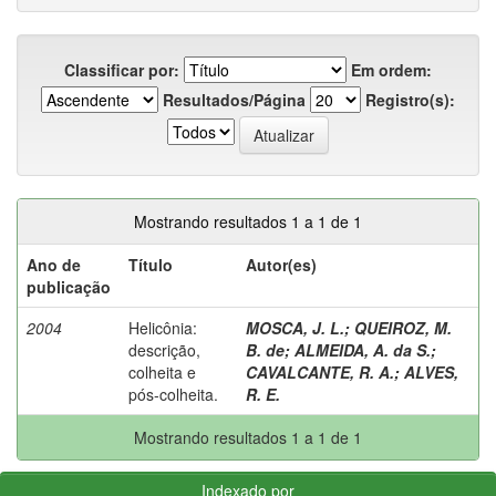
Classificar por:
Em ordem:
Resultados/Página
Registro(s):
Mostrando resultados 1 a 1 de 1
Ano de
Título
Autor(es)
publicação
2004
Helicônia:
MOSCA, J. L.
;
QUEIROZ, M.
descrição,
B. de
;
ALMEIDA, A. da S.
;
colheita e
CAVALCANTE, R. A.
;
ALVES,
pós-colheita.
R. E.
Mostrando resultados 1 a 1 de 1
Indexado por