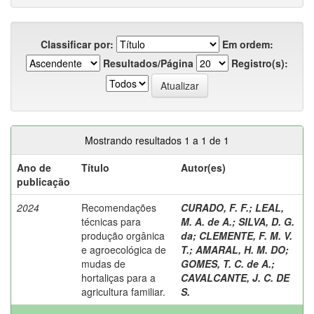
Classificar por:
Em ordem:
Resultados/Página
Registro(s):
Mostrando resultados 1 a 1 de 1
Ano de
Título
Autor(es)
publicação
2024
Recomendações
CURADO, F. F.
;
LEAL,
técnicas para
M. A. de A.
;
SILVA, D. G.
produção orgânica
da
;
CLEMENTE, F. M. V.
e agroecológica de
T.
;
AMARAL, H. M. DO
;
mudas de
GOMES, T. C. de A.
;
hortaliças para a
CAVALCANTE, J. C. DE
agricultura familiar.
S.