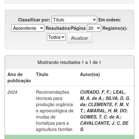
Classificar por:
Em ordem:
Resultados/Página
Registro(s):
Mostrando resultados 1 a 1 de 1
Ano de
Título
Autor(es)
publicação
2024
Recomendações
CURADO, F. F.
;
LEAL,
técnicas para
M. A. de A.
;
SILVA, D. G.
produção orgânica
da
;
CLEMENTE, F. M. V.
e agroecológica de
T.
;
AMARAL, H. M. DO
;
mudas de
GOMES, T. C. de A.
;
hortaliças para a
CAVALCANTE, J. C. DE
agricultura familiar.
S.