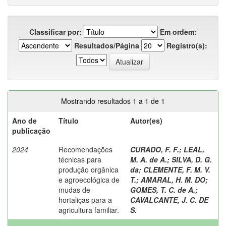
Classificar por:
Em ordem:
Resultados/Página
Registro(s):
Mostrando resultados 1 a 1 de 1
Ano de
Título
Autor(es)
publicação
2024
Recomendações
CURADO, F. F.
;
LEAL,
técnicas para
M. A. de A.
;
SILVA, D. G.
produção orgânica
da
;
CLEMENTE, F. M. V.
e agroecológica de
T.
;
AMARAL, H. M. DO
;
mudas de
GOMES, T. C. de A.
;
hortaliças para a
CAVALCANTE, J. C. DE
agricultura familiar.
S.