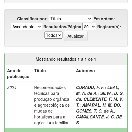
Classificar por:
Em ordem:
Resultados/Página
Registro(s):
Mostrando resultados 1 a 1 de 1
Ano de
Título
Autor(es)
publicação
2024
Recomendações
CURADO, F. F.
;
LEAL,
técnicas para
M. A. de A.
;
SILVA, D. G.
produção orgânica
da
;
CLEMENTE, F. M. V.
e agroecológica de
T.
;
AMARAL, H. M. DO
;
mudas de
GOMES, T. C. de A.
;
hortaliças para a
CAVALCANTE, J. C. DE
agricultura familiar.
S.