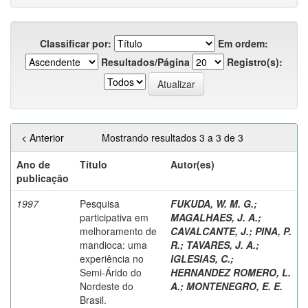
Classificar por:
Em ordem:
Resultados/Página
Registro(s):
< Anterior
Mostrando resultados 3 a 3 de 3
Ano de
Título
Autor(es)
publicação
1997
Pesquisa
FUKUDA, W. M. G.
;
participativa em
MAGALHAES, J. A.
;
melhoramento de
CAVALCANTE, J.
;
PINA, P.
mandioca: uma
R.
;
TAVARES, J. A.
;
experiência no
IGLESIAS, C.
;
Semi-Árido do
HERNANDEZ ROMERO, L.
Nordeste do
A.
;
MONTENEGRO, E. E.
Brasil.