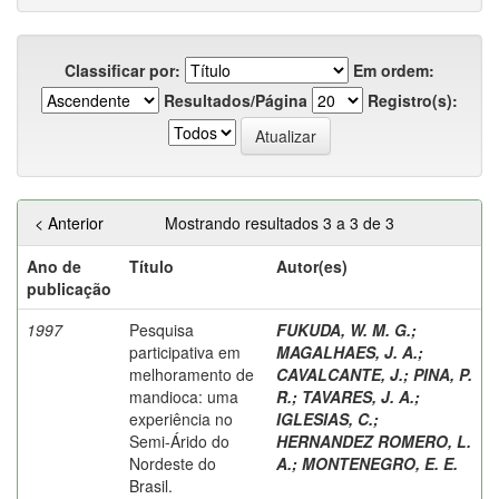
Classificar por:
Em ordem:
Resultados/Página
Registro(s):
< Anterior
Mostrando resultados 3 a 3 de 3
Ano de
Título
Autor(es)
publicação
1997
Pesquisa
FUKUDA, W. M. G.
;
participativa em
MAGALHAES, J. A.
;
melhoramento de
CAVALCANTE, J.
;
PINA, P.
mandioca: uma
R.
;
TAVARES, J. A.
;
experiência no
IGLESIAS, C.
;
Semi-Árido do
HERNANDEZ ROMERO, L.
Nordeste do
A.
;
MONTENEGRO, E. E.
Brasil.