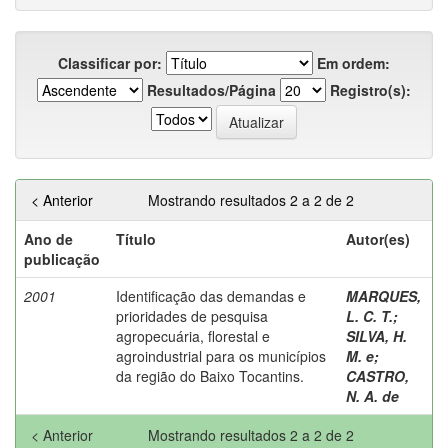
Classificar por:
Em ordem:
Resultados/Página
Registro(s):
< Anterior
Mostrando resultados 2 a 2 de 2
Ano de
Título
Autor(es)
publicação
2001
Identificação das demandas e
MARQUES,
prioridades de pesquisa
L. C. T.
;
agropecuária, florestal e
SILVA, H.
agroindustrial para os municípios
M. e
;
da região do Baixo Tocantins.
CASTRO,
N. A. de
< Anterior
Mostrando resultados 2 a 2 de 2