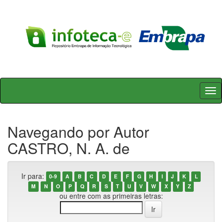
Skip
navigation
Navegando por Autor
CASTRO, N. A. de
Ir para:
0-9
A
B
C
D
E
F
G
H
I
J
K
L
M
N
O
P
Q
R
S
T
U
V
W
X
Y
Z
ou entre com as primeiras letras: