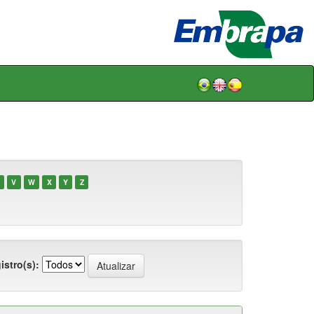
V
W
X
Y
Z
istro(s):