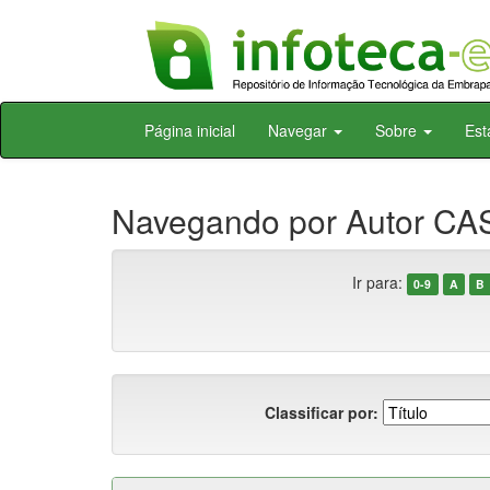
Skip
Página inicial
Navegar
Sobre
Est
navigation
Navegando por Autor CAS
Ir para:
0-9
A
B
Classificar por: