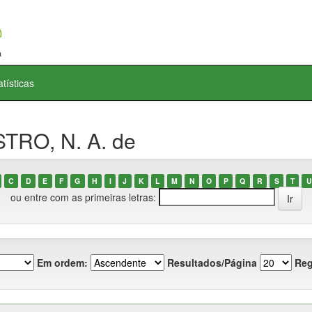
atísticas
TRO, N. A. de
C
D
E
F
G
H
I
J
K
L
M
N
O
P
Q
R
S
T
U
ou entre com as primeiras letras:
Em ordem:
Resultados/Página
Reg