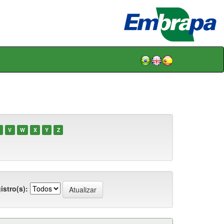
V
W
X
Y
Z
istro(s):