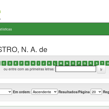
atísticas
TRO, N. A. de
C
D
E
F
G
H
I
J
K
L
M
N
O
P
Q
R
S
T
U
ou entre com as primeiras letras:
Em ordem:
Resultados/Página
Reg