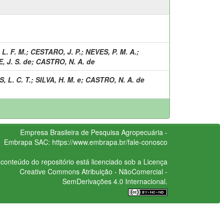
)
L. F. M.
;
CESTARO, J. P.
;
NEVES, P. M. A.
;
 J. S. de
;
CASTRO, N. A. de
 L. C. T.
;
SILVA, H. M. e
;
CASTRO, N. A. de
Empresa Brasileira de Pesquisa Agropecuária -
Embrapa
SAC:
https://www.embrapa.br/fale-conosco
conteúdo do repositório está licenciado sob a Licença
Creative Commons
Atribuição - NãoComercial -
SemDerivações 4.0 Internacional.