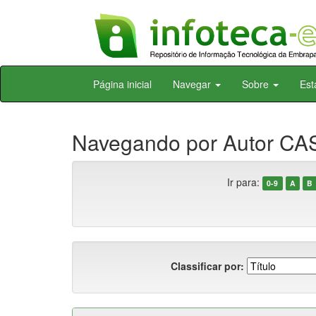
Skip
Página inicial
Navegar
Sobre
Est
navigation
Navegando por Autor CAS
Ir para:
0-9
A
B
Classificar por: