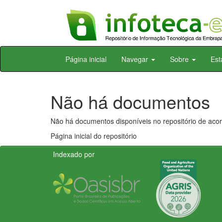
Skip
Página inicial
Navegar
Sobre
Est
navigation
Não há documentos
Não há documentos disponíveis no repositório de acor
Página inicial do repositório
Indexado por