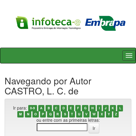
Skip
navigation
Navegando por Autor
CASTRO, L. C. de
Ir para:
0-9
A
B
C
D
E
F
G
H
I
J
K
L
M
N
O
P
Q
R
S
T
U
V
W
X
Y
Z
ou entre com as primeiras letras: