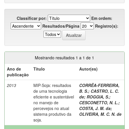
Classificar por:
Em ordem:
Resultados/Página
Registro(s):
Mostrando resultados 1 a 1 de 1
Ano de
Título
Autor(es)
publicação
2013
MIP-Soja: resultados
CORRÊA-FERREIRA,
de uma tecnologia
B. S.
;
CASTRO, L. C.
eficiente e sustentável
de
;
ROGGIA, S.
;
no manejo de
CESCONETTO, N. L.
;
percevejos no atual
COSTA, J. M. da
;
sistema produtivo da
OLIVEIRA, M. C. N. de
soja.