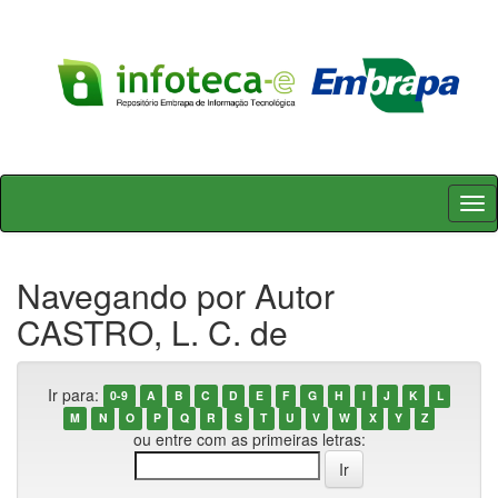
Skip
navigation
Navegando por Autor
CASTRO, L. C. de
Ir para:
0-9
A
B
C
D
E
F
G
H
I
J
K
L
M
N
O
P
Q
R
S
T
U
V
W
X
Y
Z
ou entre com as primeiras letras: