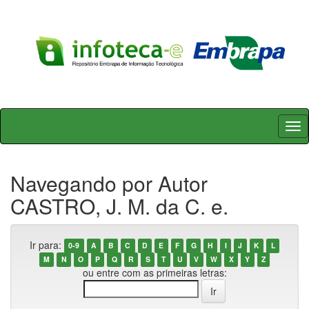
Skip
navigation
Navegando por Autor
CASTRO, J. M. da C. e.
Ir para:
0-9
A
B
C
D
E
F
G
H
I
J
K
L
M
N
O
P
Q
R
S
T
U
V
W
X
Y
Z
ou entre com as primeiras letras: