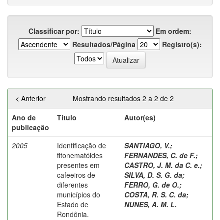
Classificar por:
Em ordem:
Resultados/Página
Registro(s):
< Anterior
Mostrando resultados 2 a 2 de 2
Ano de
Título
Autor(es)
publicação
2005
Identificação de
SANTIAGO, V.
;
fitonematóides
FERNANDES, C. de F.
;
presentes em
CASTRO, J. M. da C. e.
;
cafeeiros de
SILVA, D. S. G. da
;
diferentes
FERRO, G. de O.
;
municípios do
COSTA, R. S. C. da
;
Estado de
NUNES, A. M. L.
Rondônia.