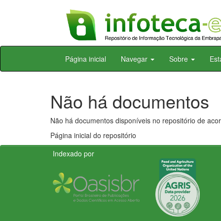
Skip
Página inicial
Navegar
Sobre
Est
navigation
Não há documentos
Não há documentos disponíveis no repositório de acor
Página inicial do repositório
Indexado por