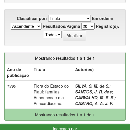
Classificar por:
Em ordem:
Resultados/Página
Registro(s):
Mostrando resultados 1 a 1 de 1
Ano de
Título
Autor(es)
publicação
1999
Flora do Estado do
SILVA, S. M. de S.
;
Piauí: famílias
SANTOS, J. R. dos
;
Annonaceae e a
CARVALHO, M. S. S.
;
Anacardiaceae.
CASTRO, A. A. J. F.
Mostrando resultados 1 a 1 de 1
Indexado por