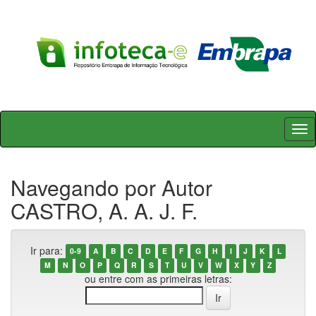
Skip
navigation
Navegando por Autor
CASTRO, A. A. J. F.
Ir para:
0-9
A
B
C
D
E
F
G
H
I
J
K
L
M
N
O
P
Q
R
S
T
U
V
W
X
Y
Z
ou entre com as primeiras letras: