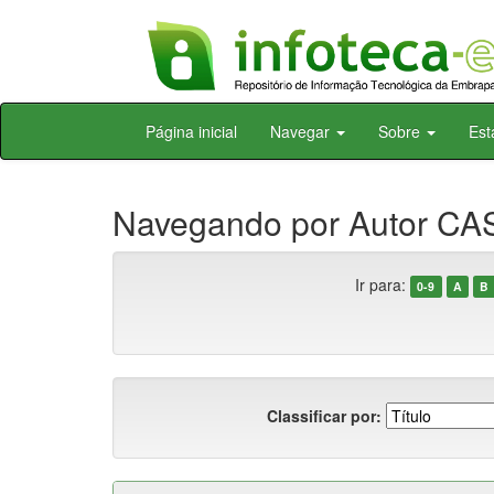
Skip
Página inicial
Navegar
Sobre
Est
navigation
Navegando por Autor CAST
Ir para:
0-9
A
B
Classificar por: