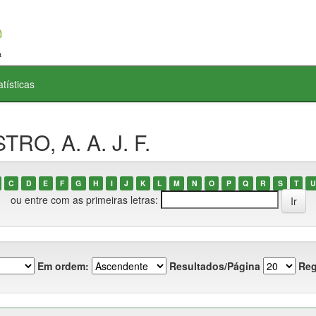
atísticas
RO, A. A. J. F.
C
D
E
F
G
H
I
J
K
L
M
N
O
P
Q
R
S
T
U
ou entre com as primeiras letras:
Em ordem:
Resultados/Página
Reg