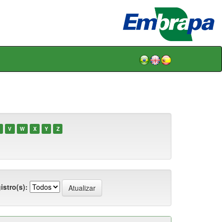
V
W
X
Y
Z
istro(s):