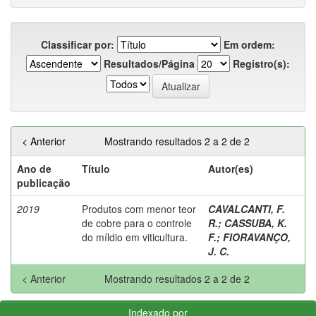
Classificar por:
Em ordem:
Resultados/Página
Registro(s):
< Anterior
Mostrando resultados 2 a 2 de 2
Ano de
Título
Autor(es)
publicação
2019
Produtos com menor teor
CAVALCANTI, F.
de cobre para o controle
R.
;
CASSUBA, K.
do míldio em viticultura.
F.
;
FIORAVANÇO,
J. C.
< Anterior
Mostrando resultados 2 a 2 de 2
Indexado por