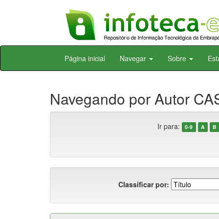
Skip
Página inicial
Navegar
Sobre
Est
navigation
Navegando por Autor CAS
Ir para:
0-9
A
B
Classificar por: