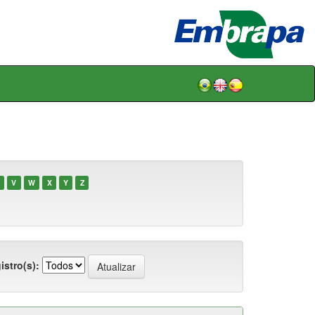
V
W
X
Y
Z
istro(s):