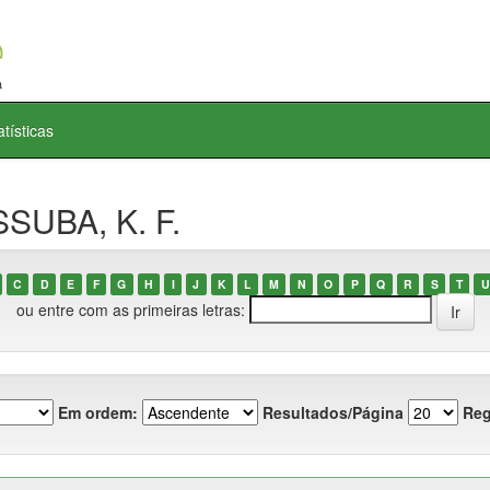
atísticas
SUBA, K. F.
C
D
E
F
G
H
I
J
K
L
M
N
O
P
Q
R
S
T
U
ou entre com as primeiras letras:
Em ordem:
Resultados/Página
Reg