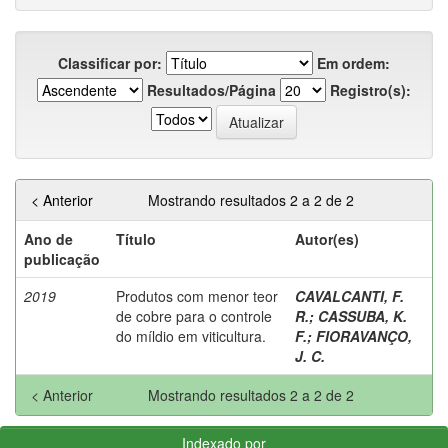
Classificar por:
Em ordem:
Resultados/Página
Registro(s):
< Anterior
Mostrando resultados 2 a 2 de 2
Ano de
Título
Autor(es)
publicação
2019
Produtos com menor teor
CAVALCANTI, F.
de cobre para o controle
R.
;
CASSUBA, K.
do míldio em viticultura.
F.
;
FIORAVANÇO,
J. C.
< Anterior
Mostrando resultados 2 a 2 de 2
Indexado por