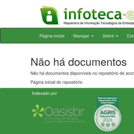
Skip
Página inicial
Navegar
Sobre
Est
navigation
Não há documentos
Não há documentos disponíveis no repositório de acor
Página inicial do repositório
Indexado por