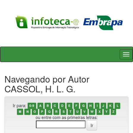
Skip
navigation
Navegando por Autor
CASSOL, H. L. G.
Ir para:
0-9
A
B
C
D
E
F
G
H
I
J
K
L
M
N
O
P
Q
R
S
T
U
V
W
X
Y
Z
ou entre com as primeiras letras: