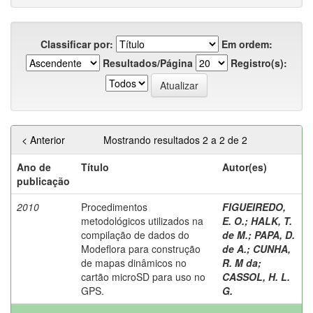
Classificar por:
Em ordem:
Resultados/Página
Registro(s):
< Anterior
Mostrando resultados 2 a 2 de 2
Ano de
Título
Autor(es)
publicação
2010
Procedimentos
FIGUEIREDO,
metodológicos utilizados na
E. O.
;
HALK, T.
compilação de dados do
de M.
;
PAPA, D.
Modeflora para construção
de A.
;
CUNHA,
de mapas dinâmicos no
R. M da
;
cartão microSD para uso no
CASSOL, H. L.
GPS.
G.