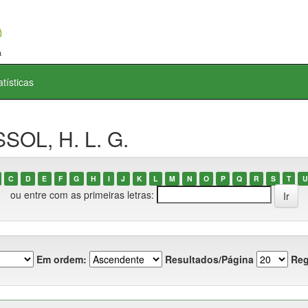
atísticas
SOL, H. L. G.
C
D
E
F
G
H
I
J
K
L
M
N
O
P
Q
R
S
T
U
ou entre com as primeiras letras:
Em ordem:
Resultados/Página
Reg