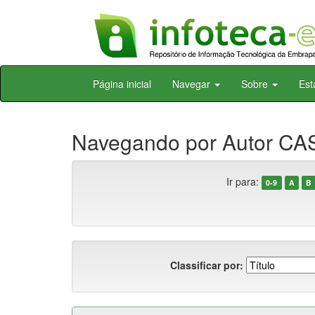
Skip
Página inicial
Navegar
Sobre
Est
navigation
Navegando por Autor CAS
Ir para:
0-9
A
B
Classificar por: