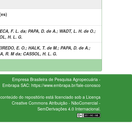
(es)
CA, F. L. da
;
PAPA, D. de A.
;
WADT, L. H. de O.
;
L, H. L. G.
IREDO, E. O.
;
HALK, T. de M.
;
PAPA, D. de A.
;
, R. M da
;
CASSOL, H. L. G.
Empresa Brasileira de Pesquisa Agropecuária -
Embrapa
SAC:
https://www.embrapa.br/fale-conosco
conteúdo do repositório está licenciado sob a Licença
Creative Commons
Atribuição - NãoComercial -
SemDerivações 4.0 Internacional.