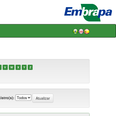
V
W
X
Y
Z
istro(s):