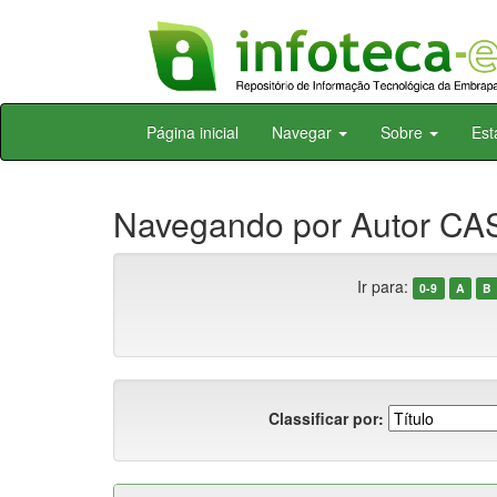
Skip
Página inicial
Navegar
Sobre
Est
navigation
Navegando por Autor CAS
Ir para:
0-9
A
B
Classificar por: