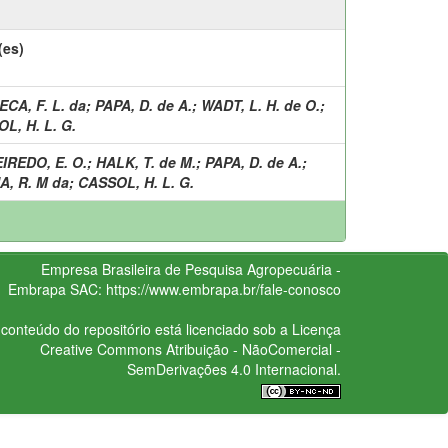
(es)
CA, F. L. da
;
PAPA, D. de A.
;
WADT, L. H. de O.
;
L, H. L. G.
IREDO, E. O.
;
HALK, T. de M.
;
PAPA, D. de A.
;
, R. M da
;
CASSOL, H. L. G.
Empresa Brasileira de Pesquisa Agropecuária -
Embrapa
SAC:
https://www.embrapa.br/fale-conosco
conteúdo do repositório está licenciado sob a Licença
Creative Commons
Atribuição - NãoComercial -
SemDerivações 4.0 Internacional.