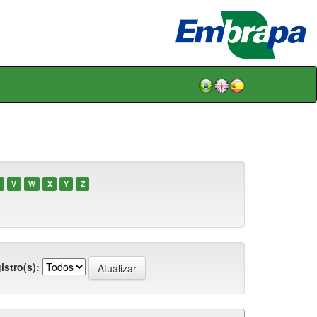
V
W
X
Y
Z
istro(s):