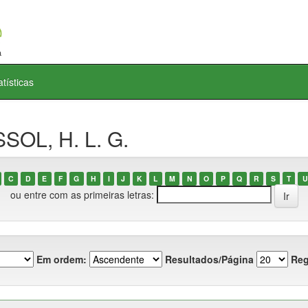
atísticas
SOL, H. L. G.
C
D
E
F
G
H
I
J
K
L
M
N
O
P
Q
R
S
T
U
ou entre com as primeiras letras:
Em ordem:
Resultados/Página
Reg