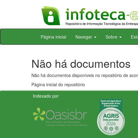
Skip
Página inicial
Navegar
Sobre
Est
navigation
Não há documentos
Não há documentos disponíveis no repositório de acor
Página inicial do repositório
Indexado por