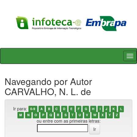
Skip
navigation
Navegando por Autor
CARVALHO, N. L. de
Ir para:
0-9
A
B
C
D
E
F
G
H
I
J
K
L
M
N
O
P
Q
R
S
T
U
V
W
X
Y
Z
ou entre com as primeiras letras: