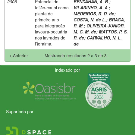
2008
Potencial do
BENDAHAN, A. B.
;
feijão-caupi como
VILARINHO, A. A.
;
planta de
MEDEIROS, R. D. de
;
primeiro ano
COSTA, N. de L.
;
BRAGA,
para integração
R. M.
;
OLIVEIRA JUNIOR,
lavoura-pecuária
M. C. M. de
;
MATTOS, P. S.
nos lavrados de
R. de
;
CARVALHO, N. L.
Roraima.
de
< Anterior
Mostrando resultados 2 a 3 de 3
Indexado por
Suportado por