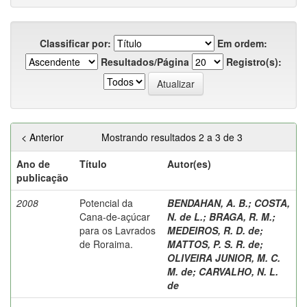
Classificar por:
Em ordem:
Resultados/Página
Registro(s):
< Anterior
Mostrando resultados 2 a 3 de 3
Ano de
Título
Autor(es)
publicação
2008
Potencial da
BENDAHAN, A. B.
;
COSTA,
Cana-de-açúcar
N. de L.
;
BRAGA, R. M.
;
para os Lavrados
MEDEIROS, R. D. de
;
de Roraima.
MATTOS, P. S. R. de
;
OLIVEIRA JUNIOR, M. C.
M. de
;
CARVALHO, N. L.
de