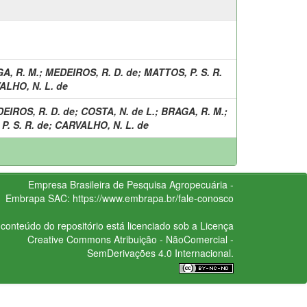
A, R. M.
;
MEDEIROS, R. D. de
;
MATTOS, P. S. R.
ALHO, N. L. de
EIROS, R. D. de
;
COSTA, N. de L.
;
BRAGA, R. M.
;
. S. R. de
;
CARVALHO, N. L. de
Empresa Brasileira de Pesquisa Agropecuária -
Embrapa
SAC:
https://www.embrapa.br/fale-conosco
conteúdo do repositório está licenciado sob a Licença
Creative Commons
Atribuição - NãoComercial -
SemDerivações 4.0 Internacional.