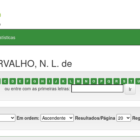
atísticas
RVALHO, N. L. de
C
D
E
F
G
H
I
J
K
L
M
N
O
P
Q
R
S
T
U
ou entre com as primeiras letras:
Em ordem:
Resultados/Página
Reg