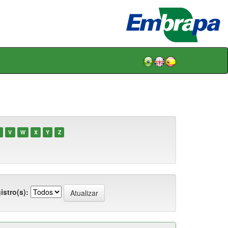
V
W
X
Y
Z
istro(s):