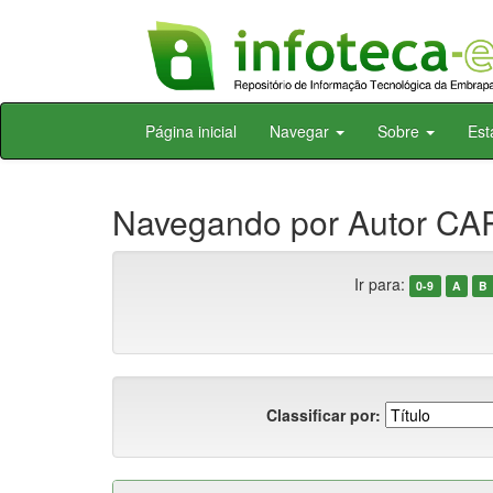
Skip
Página inicial
Navegar
Sobre
Est
navigation
Navegando por Autor CA
Ir para:
0-9
A
B
Classificar por: