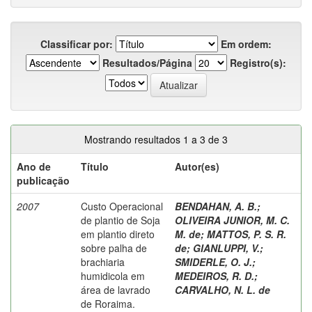
Classificar por:
Em ordem:
Resultados/Página
Registro(s):
Mostrando resultados 1 a 3 de 3
Ano de
Título
Autor(es)
publicação
2007
Custo Operacional
BENDAHAN, A. B.
;
de plantio de Soja
OLIVEIRA JUNIOR, M. C.
em plantio direto
M. de
;
MATTOS, P. S. R.
sobre palha de
de
;
GIANLUPPI, V.
;
brachiaria
SMIDERLE, O. J.
;
humidicola em
MEDEIROS, R. D.
;
área de lavrado
CARVALHO, N. L. de
de Roraima.