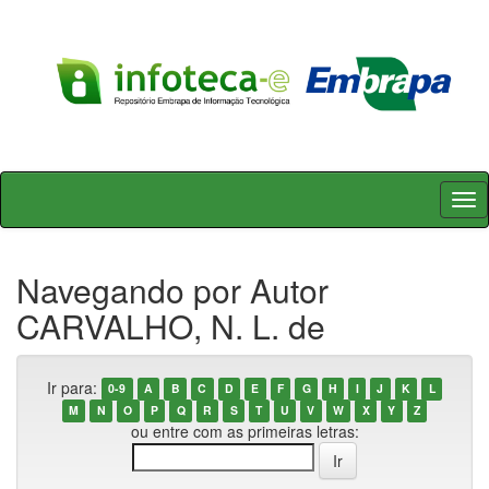
Skip
navigation
Navegando por Autor
CARVALHO, N. L. de
Ir para:
0-9
A
B
C
D
E
F
G
H
I
J
K
L
M
N
O
P
Q
R
S
T
U
V
W
X
Y
Z
ou entre com as primeiras letras: