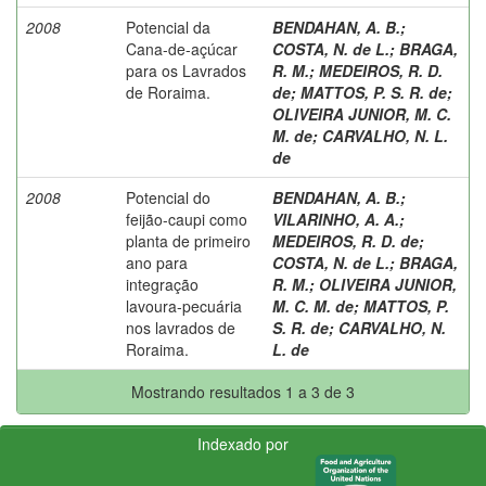
2008
Potencial da
BENDAHAN, A. B.
;
Cana-de-açúcar
COSTA, N. de L.
;
BRAGA,
para os Lavrados
R. M.
;
MEDEIROS, R. D.
de Roraima.
de
;
MATTOS, P. S. R. de
;
OLIVEIRA JUNIOR, M. C.
M. de
;
CARVALHO, N. L.
de
2008
Potencial do
BENDAHAN, A. B.
;
feijão-caupi como
VILARINHO, A. A.
;
planta de primeiro
MEDEIROS, R. D. de
;
ano para
COSTA, N. de L.
;
BRAGA,
integração
R. M.
;
OLIVEIRA JUNIOR,
lavoura-pecuária
M. C. M. de
;
MATTOS, P.
nos lavrados de
S. R. de
;
CARVALHO, N.
Roraima.
L. de
Mostrando resultados 1 a 3 de 3
Indexado por