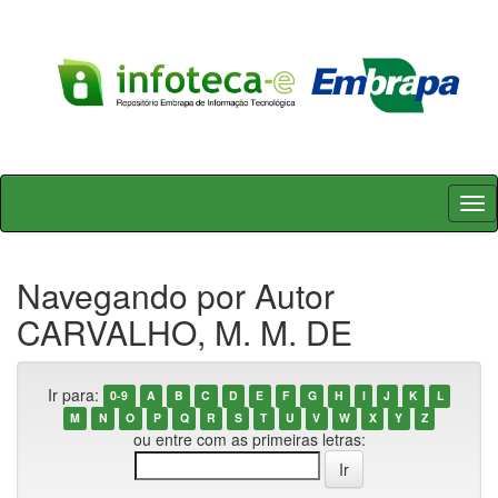
Skip
navigation
Navegando por Autor
CARVALHO, M. M. DE
Ir para:
0-9
A
B
C
D
E
F
G
H
I
J
K
L
M
N
O
P
Q
R
S
T
U
V
W
X
Y
Z
ou entre com as primeiras letras: