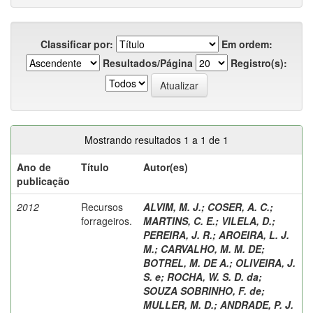
Classificar por:
Em ordem:
Resultados/Página
Registro(s):
Mostrando resultados 1 a 1 de 1
Ano de
Título
Autor(es)
publicação
2012
Recursos
ALVIM, M. J.
;
COSER, A. C.
;
forrageiros.
MARTINS, C. E.
;
VILELA, D.
;
PEREIRA, J. R.
;
AROEIRA, L. J.
M.
;
CARVALHO, M. M. DE
;
BOTREL, M. DE A.
;
OLIVEIRA, J.
S. e
;
ROCHA, W. S. D. da
;
SOUZA SOBRINHO, F. de
;
MULLER, M. D.
;
ANDRADE, P. J.