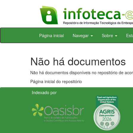
Skip
Página inicial
Navegar
Sobre
Est
navigation
Não há documentos
Não há documentos disponíveis no repositório de acor
Página inicial do repositório
Indexado por