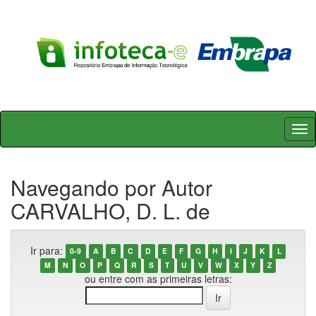
Skip
navigation
Navegando por Autor
CARVALHO, D. L. de
Ir para:
0-9
A
B
C
D
E
F
G
H
I
J
K
L
M
N
O
P
Q
R
S
T
U
V
W
X
Y
Z
ou entre com as primeiras letras: