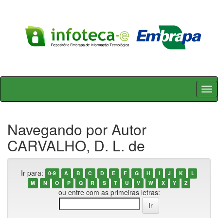
Skip
navigation
Navegando por Autor
CARVALHO, D. L. de
Ir para:
0-9
A
B
C
D
E
F
G
H
I
J
K
L
M
N
O
P
Q
R
S
T
U
V
W
X
Y
Z
ou entre com as primeiras letras: