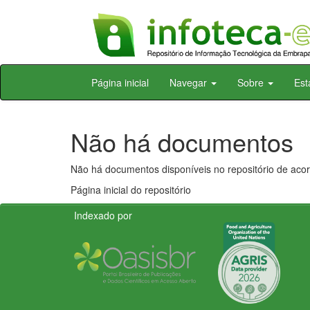
Skip
Página inicial
Navegar
Sobre
Est
navigation
Não há documentos
Não há documentos disponíveis no repositório de acor
Página inicial do repositório
Indexado por