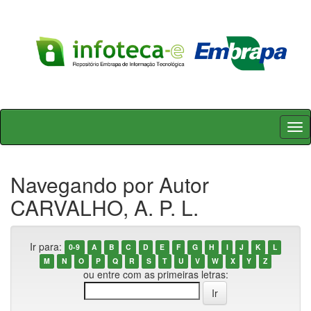
Skip
navigation
Navegando por Autor
CARVALHO, A. P. L.
Ir para:
0-9
A
B
C
D
E
F
G
H
I
J
K
L
M
N
O
P
Q
R
S
T
U
V
W
X
Y
Z
ou entre com as primeiras letras: