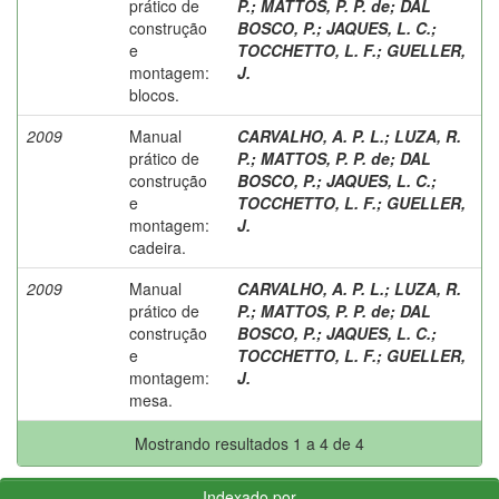
prático de
P.
;
MATTOS, P. P. de
;
DAL
construção
BOSCO, P.
;
JAQUES, L. C.
;
e
TOCCHETTO, L. F.
;
GUELLER,
montagem:
J.
blocos.
2009
Manual
CARVALHO, A. P. L.
;
LUZA, R.
prático de
P.
;
MATTOS, P. P. de
;
DAL
construção
BOSCO, P.
;
JAQUES, L. C.
;
e
TOCCHETTO, L. F.
;
GUELLER,
montagem:
J.
cadeira.
2009
Manual
CARVALHO, A. P. L.
;
LUZA, R.
prático de
P.
;
MATTOS, P. P. de
;
DAL
construção
BOSCO, P.
;
JAQUES, L. C.
;
e
TOCCHETTO, L. F.
;
GUELLER,
montagem:
J.
mesa.
Mostrando resultados 1 a 4 de 4
Indexado por