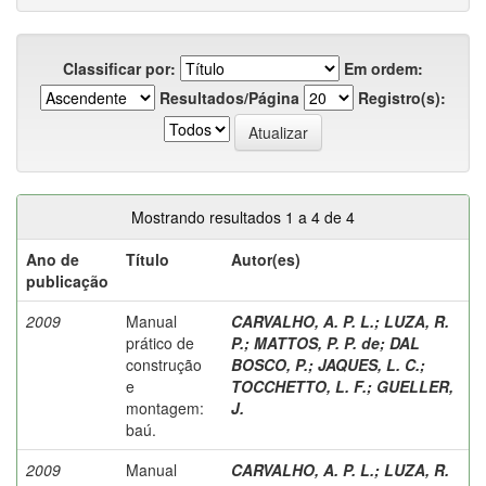
Classificar por:
Em ordem:
Resultados/Página
Registro(s):
Mostrando resultados 1 a 4 de 4
Ano de
Título
Autor(es)
publicação
2009
Manual
CARVALHO, A. P. L.
;
LUZA, R.
prático de
P.
;
MATTOS, P. P. de
;
DAL
construção
BOSCO, P.
;
JAQUES, L. C.
;
e
TOCCHETTO, L. F.
;
GUELLER,
montagem:
J.
baú.
2009
Manual
CARVALHO, A. P. L.
;
LUZA, R.