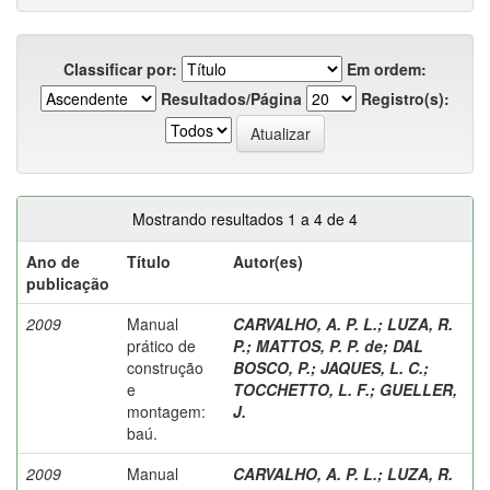
Classificar por:
Em ordem:
Resultados/Página
Registro(s):
Mostrando resultados 1 a 4 de 4
Ano de
Título
Autor(es)
publicação
2009
Manual
CARVALHO, A. P. L.
;
LUZA, R.
prático de
P.
;
MATTOS, P. P. de
;
DAL
construção
BOSCO, P.
;
JAQUES, L. C.
;
e
TOCCHETTO, L. F.
;
GUELLER,
montagem:
J.
baú.
2009
Manual
CARVALHO, A. P. L.
;
LUZA, R.