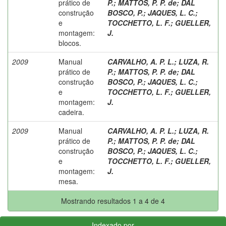
prático de
P.
;
MATTOS, P. P. de
;
DAL
construção
BOSCO, P.
;
JAQUES, L. C.
;
e
TOCCHETTO, L. F.
;
GUELLER,
montagem:
J.
blocos.
2009
Manual
CARVALHO, A. P. L.
;
LUZA, R.
prático de
P.
;
MATTOS, P. P. de
;
DAL
construção
BOSCO, P.
;
JAQUES, L. C.
;
e
TOCCHETTO, L. F.
;
GUELLER,
montagem:
J.
cadeira.
2009
Manual
CARVALHO, A. P. L.
;
LUZA, R.
prático de
P.
;
MATTOS, P. P. de
;
DAL
construção
BOSCO, P.
;
JAQUES, L. C.
;
e
TOCCHETTO, L. F.
;
GUELLER,
montagem:
J.
mesa.
Mostrando resultados 1 a 4 de 4
Indexado por