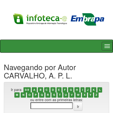
Skip
navigation
Navegando por Autor
CARVALHO, A. P. L.
Ir para:
0-9
A
B
C
D
E
F
G
H
I
J
K
L
M
N
O
P
Q
R
S
T
U
V
W
X
Y
Z
ou entre com as primeiras letras: