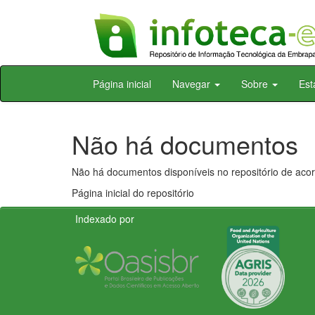
Skip
Página inicial
Navegar
Sobre
Est
navigation
Não há documentos
Não há documentos disponíveis no repositório de acor
Página inicial do repositório
Indexado por