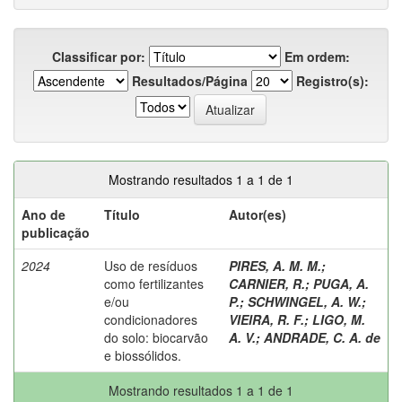
Classificar por:
Em ordem:
Resultados/Página
Registro(s):
Mostrando resultados 1 a 1 de 1
Ano de
Título
Autor(es)
publicação
2024
Uso de resíduos
PIRES, A. M. M.
;
como fertilizantes
CARNIER, R.
;
PUGA, A.
e/ou
P.
;
SCHWINGEL, A. W.
;
condicionadores
VIEIRA, R. F.
;
LIGO, M.
do solo: biocarvão
A. V.
;
ANDRADE, C. A. de
e biossólidos.
Mostrando resultados 1 a 1 de 1