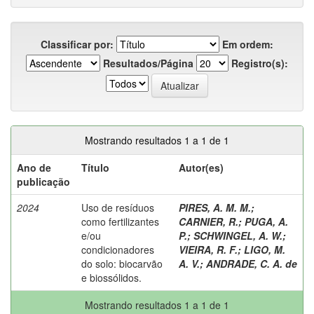
Classificar por:
Em ordem:
Resultados/Página
Registro(s):
Mostrando resultados 1 a 1 de 1
Ano de
Título
Autor(es)
publicação
2024
Uso de resíduos
PIRES, A. M. M.
;
como fertilizantes
CARNIER, R.
;
PUGA, A.
e/ou
P.
;
SCHWINGEL, A. W.
;
condicionadores
VIEIRA, R. F.
;
LIGO, M.
do solo: biocarvão
A. V.
;
ANDRADE, C. A. de
e biossólidos.
Mostrando resultados 1 a 1 de 1