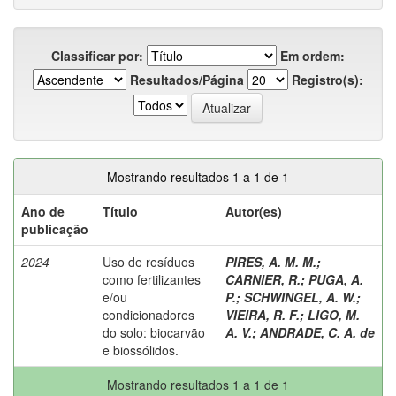
Classificar por:
Em ordem:
Resultados/Página
Registro(s):
Mostrando resultados 1 a 1 de 1
Ano de
Título
Autor(es)
publicação
2024
Uso de resíduos
PIRES, A. M. M.
;
como fertilizantes
CARNIER, R.
;
PUGA, A.
e/ou
P.
;
SCHWINGEL, A. W.
;
condicionadores
VIEIRA, R. F.
;
LIGO, M.
do solo: biocarvão
A. V.
;
ANDRADE, C. A. de
e biossólidos.
Mostrando resultados 1 a 1 de 1