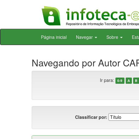
Skip
Página inicial
Navegar
Sobre
Est
navigation
Navegando por Autor CA
Ir para:
0-9
A
B
Classificar por: