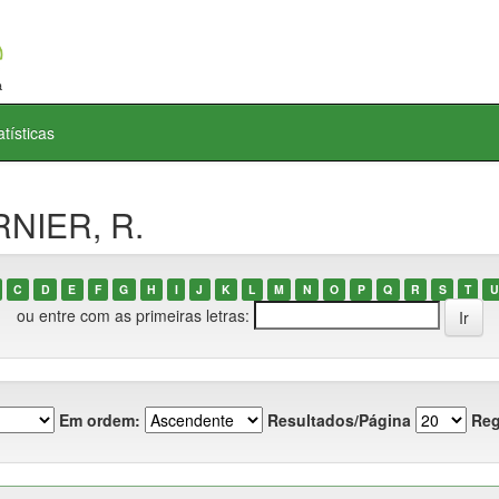
atísticas
RNIER, R.
C
D
E
F
G
H
I
J
K
L
M
N
O
P
Q
R
S
T
U
ou entre com as primeiras letras:
Em ordem:
Resultados/Página
Reg