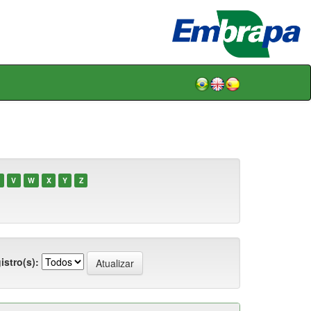
V
W
X
Y
Z
istro(s):