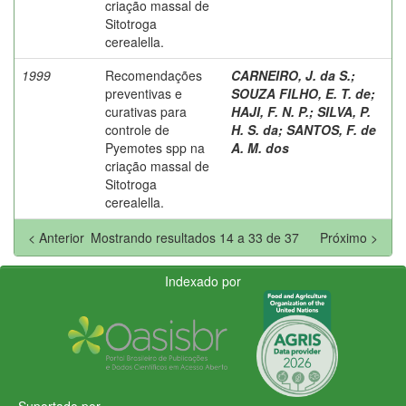
criação massal de
Sitotroga
cerealella.
1999
Recomendações
CARNEIRO, J. da S.
;
preventivas e
SOUZA FILHO, E. T. de
;
curativas para
HAJI, F. N. P.
;
SILVA, P.
controle de
H. S. da
;
SANTOS, F. de
Pyemotes spp na
A. M. dos
criação massal de
Sitotroga
cerealella.
< Anterior
Mostrando resultados 14 a 33 de 37
Próximo >
Indexado por
Suportado por