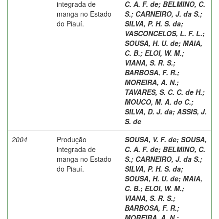
integrada de
C. A. F. de
;
BELMINO, C.
manga no Estado
S.
;
CARNEIRO, J. da S.
;
do Piauí.
SILVA, P. H. S. da
;
VASCONCELOS, L. F. L.
;
SOUSA, H. U. de
;
MAIA,
C. B.
;
ELOI, W. M.
;
VIANA, S. R. S.
;
BARBOSA, F. R.
;
MOREIRA, A. N.
;
TAVARES, S. C. C. de H.
;
MOUCO, M. A. do C.
;
SILVA, D. J. da
;
ASSIS, J.
S. de
2004
Produção
SOUSA, V. F. de
;
SOUSA,
integrada de
C. A. F. de
;
BELMINO, C.
manga no Estado
S.
;
CARNEIRO, J. da S.
;
do Piauí.
SILVA, P. H. S. da
;
SOUSA, H. U. de
;
MAIA,
C. B.
;
ELOI, W. M.
;
VIANA, S. R. S.
;
BARBOSA, F. R.
;
MOREIRA, A. N.
;