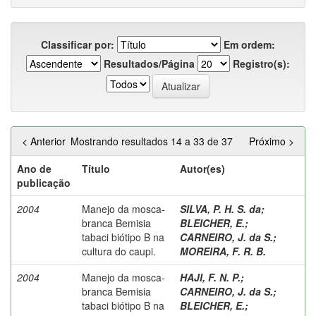
Classificar por:
Em ordem:
Resultados/Página
Registro(s):
< Anterior
Mostrando resultados 14 a 33 de 37
Próximo >
Ano de
Título
Autor(es)
publicação
2004
Manejo da mosca-
SILVA, P. H. S. da
;
branca Bemisia
BLEICHER, E.
;
tabaci biótipo B na
CARNEIRO, J. da S.
;
cultura do caupi.
MOREIRA, F. R. B.
2004
Manejo da mosca-
HAJI, F. N. P.
;
branca Bemisia
CARNEIRO, J. da S.
;
tabaci biótipo B na
BLEICHER, E.
;