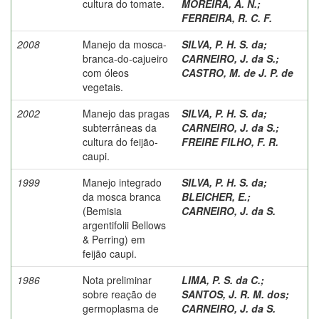
cultura do tomate.
MOREIRA, A. N.
;
FERREIRA, R. C. F.
2008
Manejo da mosca-
SILVA, P. H. S. da
;
branca-do-cajueiro
CARNEIRO, J. da S.
;
com óleos
CASTRO, M. de J. P. de
vegetais.
2002
Manejo das pragas
SILVA, P. H. S. da
;
subterrâneas da
CARNEIRO, J. da S.
;
cultura do feijão-
FREIRE FILHO, F. R.
caupi.
1999
Manejo integrado
SILVA, P. H. S. da
;
da mosca branca
BLEICHER, E.
;
(Bemisia
CARNEIRO, J. da S.
argentifolii Bellows
& Perring) em
feijão caupi.
1986
Nota preliminar
LIMA, P. S. da C.
;
sobre reação de
SANTOS, J. R. M. dos
;
germoplasma de
CARNEIRO, J. da S.