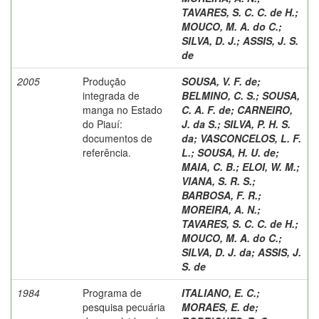
TAVARES, S. C. C. de H.
;
MOUCO, M. A. do C.
;
SILVA, D. J.
;
ASSIS, J. S.
de
2005
Produção
SOUSA, V. F. de
;
integrada de
BELMINO, C. S.
;
SOUSA,
manga no Estado
C. A. F. de
;
CARNEIRO,
do Piauí:
J. da S.
;
SILVA, P. H. S.
documentos de
da
;
VASCONCELOS, L. F.
referência.
L.
;
SOUSA, H. U. de
;
MAIA, C. B.
;
ELOI, W. M.
;
VIANA, S. R. S.
;
BARBOSA, F. R.
;
MOREIRA, A. N.
;
TAVARES, S. C. C. de H.
;
MOUCO, M. A. do C.
;
SILVA, D. J. da
;
ASSIS, J.
S. de
1984
Programa de
ITALIANO, E. C.
;
pesquisa pecuária
MORAES, E. de
;