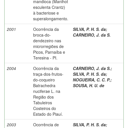
mandioca (Manihot
esculenta Crantz)
à bacteriose e
superalongamento.
2001
Ocorrência da
SILVA, P. H. S. da
;
broca-do-
CARNEIRO, J. da S.
dendezeiro nas
microrregiões de
Picos, Parnaíba e
Teresina - PI.
2004
Ocorrência da
CARNEIRO, J. da S.
;
traça-dos-frutos-
SILVA, P. H. S. da
;
do-coqueiro
NOGUEIRA, C. C. P.
;
Batrachedra
SOUSA, H. U. de
nuciferae L. na
Região dos
Tabuleiros
Costeiros do
Estado do Piauí.
2003
Ocorrência de
SILVA, P. H. S. da
;