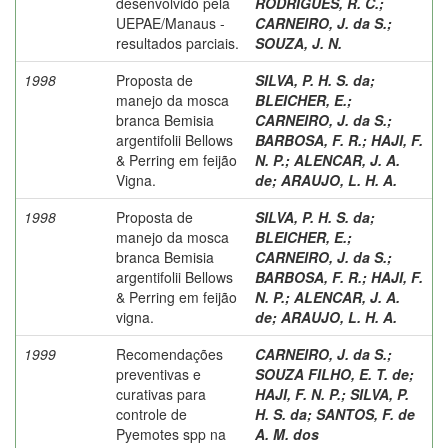
desenvolvido pela
RODRIGUES, R. C.
;
UEPAE/Manaus -
CARNEIRO, J. da S.
;
resultados parciais.
SOUZA, J. N.
1998
Proposta de
SILVA, P. H. S. da
;
manejo da mosca
BLEICHER, E.
;
branca Bemisia
CARNEIRO, J. da S.
;
argentifolii Bellows
BARBOSA, F. R.
;
HAJI, F.
& Perring em feijão
N. P.
;
ALENCAR, J. A.
Vigna.
de
;
ARAUJO, L. H. A.
1998
Proposta de
SILVA, P. H. S. da
;
manejo da mosca
BLEICHER, E.
;
branca Bemisia
CARNEIRO, J. da S.
;
argentifolii Bellows
BARBOSA, F. R.
;
HAJI, F.
& Perring em feijão
N. P.
;
ALENCAR, J. A.
vigna.
de
;
ARAUJO, L. H. A.
1999
Recomendações
CARNEIRO, J. da S.
;
preventivas e
SOUZA FILHO, E. T. de
;
curativas para
HAJI, F. N. P.
;
SILVA, P.
controle de
H. S. da
;
SANTOS, F. de
Pyemotes spp na
A. M. dos