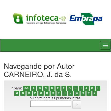
Skip
navigation
Navegando por Autor
CARNEIRO, J. da S.
Ir para:
0-9
A
B
C
D
E
F
G
H
I
J
K
L
M
N
O
P
Q
R
S
T
U
V
W
X
Y
Z
ou entre com as primeiras letras: