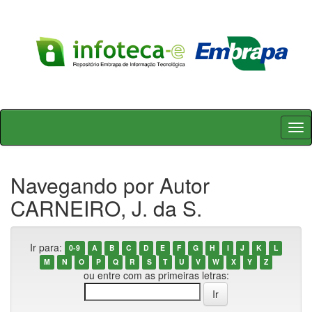
Skip
navigation
Navegando por Autor
CARNEIRO, J. da S.
Ir para:
0-9
A
B
C
D
E
F
G
H
I
J
K
L
M
N
O
P
Q
R
S
T
U
V
W
X
Y
Z
ou entre com as primeiras letras: