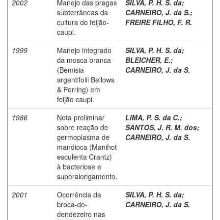
2002
Manejo das pragas
SILVA, P. H. S. da
;
subterrâneas da
CARNEIRO, J. da S.
;
cultura do feijão-
FREIRE FILHO, F. R.
caupi.
1999
Manejo integrado
SILVA, P. H. S. da
;
da mosca branca
BLEICHER, E.
;
(Bemisia
CARNEIRO, J. da S.
argentifolii Bellows
& Perring) em
feijão caupi.
1986
Nota preliminar
LIMA, P. S. da C.
;
sobre reação de
SANTOS, J. R. M. dos
;
germoplasma de
CARNEIRO, J. da S.
mandioca (Manihot
esculenta Crantz)
à bacteriose e
superalongamento.
2001
Ocorrência da
SILVA, P. H. S. da
;
broca-do-
CARNEIRO, J. da S.
dendezeiro nas