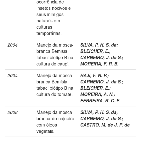
ocorrência de
insetos nocivos e
seus inimigos
naturais em
culturas
temporárias.
2004
Manejo da mosca-
SILVA, P. H. S. da
;
branca Bemisia
BLEICHER, E.
;
tabaci biótipo B na
CARNEIRO, J. da S.
;
cultura do caupi.
MOREIRA, F. R. B.
2004
Manejo da mosca-
HAJI, F. N. P.
;
branca Bemisia
CARNEIRO, J. da S.
;
tabaci biótipo B na
BLEICHER, E.
;
cultura do tomate.
MOREIRA, A. N.
;
FERREIRA, R. C. F.
2008
Manejo da mosca-
SILVA, P. H. S. da
;
branca-do-cajueiro
CARNEIRO, J. da S.
;
com óleos
CASTRO, M. de J. P. de
vegetais.