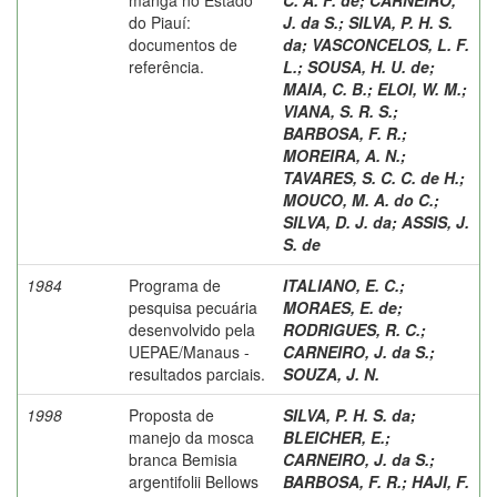
do Piauí:
J. da S.
;
SILVA, P. H. S.
documentos de
da
;
VASCONCELOS, L. F.
referência.
L.
;
SOUSA, H. U. de
;
MAIA, C. B.
;
ELOI, W. M.
;
VIANA, S. R. S.
;
BARBOSA, F. R.
;
MOREIRA, A. N.
;
TAVARES, S. C. C. de H.
;
MOUCO, M. A. do C.
;
SILVA, D. J. da
;
ASSIS, J.
S. de
1984
Programa de
ITALIANO, E. C.
;
pesquisa pecuária
MORAES, E. de
;
desenvolvido pela
RODRIGUES, R. C.
;
UEPAE/Manaus -
CARNEIRO, J. da S.
;
resultados parciais.
SOUZA, J. N.
1998
Proposta de
SILVA, P. H. S. da
;
manejo da mosca
BLEICHER, E.
;
branca Bemisia
CARNEIRO, J. da S.
;
argentifolii Bellows
BARBOSA, F. R.
;
HAJI, F.