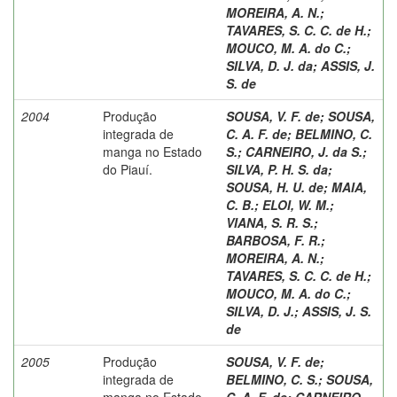
MOREIRA, A. N.
;
TAVARES, S. C. C. de H.
;
MOUCO, M. A. do C.
;
SILVA, D. J. da
;
ASSIS, J.
S. de
2004
Produção
SOUSA, V. F. de
;
SOUSA,
integrada de
C. A. F. de
;
BELMINO, C.
manga no Estado
S.
;
CARNEIRO, J. da S.
;
do Piauí.
SILVA, P. H. S. da
;
SOUSA, H. U. de
;
MAIA,
C. B.
;
ELOI, W. M.
;
VIANA, S. R. S.
;
BARBOSA, F. R.
;
MOREIRA, A. N.
;
TAVARES, S. C. C. de H.
;
MOUCO, M. A. do C.
;
SILVA, D. J.
;
ASSIS, J. S.
de
2005
Produção
SOUSA, V. F. de
;
integrada de
BELMINO, C. S.
;
SOUSA,
manga no Estado
C. A. F. de
;
CARNEIRO,