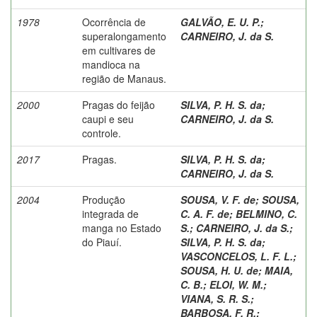
1978
Ocorrência de
GALVÃO, E. U. P.
;
superalongamento
CARNEIRO, J. da S.
em cultivares de
mandioca na
região de Manaus.
2000
Pragas do feijão
SILVA, P. H. S. da
;
caupi e seu
CARNEIRO, J. da S.
controle.
2017
Pragas.
SILVA, P. H. S. da
;
CARNEIRO, J. da S.
2004
Produção
SOUSA, V. F. de
;
SOUSA,
integrada de
C. A. F. de
;
BELMINO, C.
manga no Estado
S.
;
CARNEIRO, J. da S.
;
do Piauí.
SILVA, P. H. S. da
;
VASCONCELOS, L. F. L.
;
SOUSA, H. U. de
;
MAIA,
C. B.
;
ELOI, W. M.
;
VIANA, S. R. S.
;
BARBOSA, F. R.
;