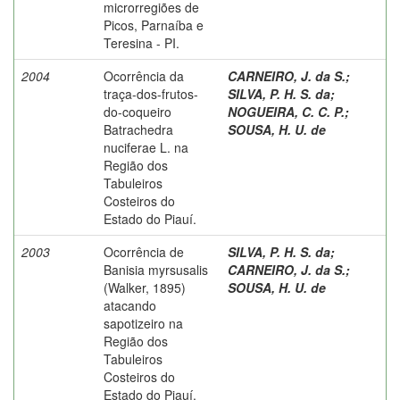
microrregiões de
Picos, Parnaíba e
Teresina - PI.
2004
Ocorrência da
CARNEIRO, J. da S.
;
traça-dos-frutos-
SILVA, P. H. S. da
;
do-coqueiro
NOGUEIRA, C. C. P.
;
Batrachedra
SOUSA, H. U. de
nuciferae L. na
Região dos
Tabuleiros
Costeiros do
Estado do Piauí.
2003
Ocorrência de
SILVA, P. H. S. da
;
Banisia myrsusalis
CARNEIRO, J. da S.
;
(Walker, 1895)
SOUSA, H. U. de
atacando
sapotizeiro na
Região dos
Tabuleiros
Costeiros do
Estado do Piauí.