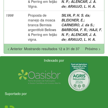
& Perring em feijão
N. P.
;
ALENCAR, J. A.
Vigna.
de
;
ARAUJO, L. H. A.
1998
Proposta de
SILVA, P. H. S. da
;
manejo da mosca
BLEICHER, E.
;
branca Bemisia
CARNEIRO, J. da S.
;
argentifolii Bellows
BARBOSA, F. R.
;
HAJI, F.
& Perring em feijão
N. P.
;
ALENCAR, J. A.
vigna.
de
;
ARAUJO, L. H. A.
< Anterior
Mostrando resultados 12 a 31 de 37
Próximo >
Indexado por
Suportado por