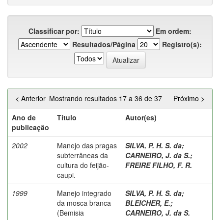
Classificar por:
Em ordem:
Resultados/Página
Registro(s):
< Anterior
Mostrando resultados 17 a 36 de 37
Próximo >
Ano de
Título
Autor(es)
publicação
2002
Manejo das pragas
SILVA, P. H. S. da
;
subterrâneas da
CARNEIRO, J. da S.
;
cultura do feijão-
FREIRE FILHO, F. R.
caupi.
1999
Manejo integrado
SILVA, P. H. S. da
;
da mosca branca
BLEICHER, E.
;
(Bemisia
CARNEIRO, J. da S.