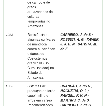
de campo e de
grãos
armazenados de
culturas
temporárias no
Amazonas.
1983
Resistência de
CARNEIRO, J. da S.
;
algumas cultivares
ROSSETI, A. G.
;
XAVIER,
de mandioca
J. J. B. N.
;
BATISTA, M.
contra a incidência
de F.
e danos de
Coelosternus
granicollis (Col.:
Curculionidae) no
Estado do
Amazonas.
1980
Sistemas de
BRANDÃO, J. do N.
;
produção de feijão
NOGUEIRA, O. L.
;
caupi, milho e
RANGEL, P. H. N.
;
arroz em várzea
MARTINS, C. da S.
;
(recomendações
CARNEIRO, J. da S.