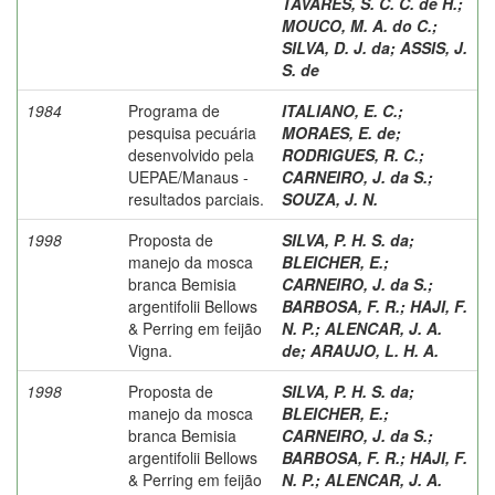
TAVARES, S. C. C. de H.
;
MOUCO, M. A. do C.
;
SILVA, D. J. da
;
ASSIS, J.
S. de
1984
Programa de
ITALIANO, E. C.
;
pesquisa pecuária
MORAES, E. de
;
desenvolvido pela
RODRIGUES, R. C.
;
UEPAE/Manaus -
CARNEIRO, J. da S.
;
resultados parciais.
SOUZA, J. N.
1998
Proposta de
SILVA, P. H. S. da
;
manejo da mosca
BLEICHER, E.
;
branca Bemisia
CARNEIRO, J. da S.
;
argentifolii Bellows
BARBOSA, F. R.
;
HAJI, F.
& Perring em feijão
N. P.
;
ALENCAR, J. A.
Vigna.
de
;
ARAUJO, L. H. A.
1998
Proposta de
SILVA, P. H. S. da
;
manejo da mosca
BLEICHER, E.
;
branca Bemisia
CARNEIRO, J. da S.
;
argentifolii Bellows
BARBOSA, F. R.
;
HAJI, F.
& Perring em feijão
N. P.
;
ALENCAR, J. A.