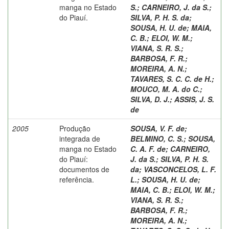
manga no Estado
S.
;
CARNEIRO, J. da S.
;
do Piauí.
SILVA, P. H. S. da
;
SOUSA, H. U. de
;
MAIA,
C. B.
;
ELOI, W. M.
;
VIANA, S. R. S.
;
BARBOSA, F. R.
;
MOREIRA, A. N.
;
TAVARES, S. C. C. de H.
;
MOUCO, M. A. do C.
;
SILVA, D. J.
;
ASSIS, J. S.
de
2005
Produção
SOUSA, V. F. de
;
integrada de
BELMINO, C. S.
;
SOUSA,
manga no Estado
C. A. F. de
;
CARNEIRO,
do Piauí:
J. da S.
;
SILVA, P. H. S.
documentos de
da
;
VASCONCELOS, L. F.
referência.
L.
;
SOUSA, H. U. de
;
MAIA, C. B.
;
ELOI, W. M.
;
VIANA, S. R. S.
;
BARBOSA, F. R.
;
MOREIRA, A. N.
;