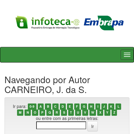
Skip
navigation
Navegando por Autor
CARNEIRO, J. da S.
Ir para:
0-9
A
B
C
D
E
F
G
H
I
J
K
L
M
N
O
P
Q
R
S
T
U
V
W
X
Y
Z
ou entre com as primeiras letras: