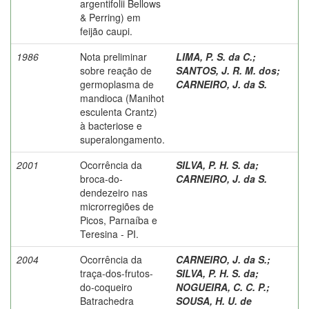
argentifolii Bellows
& Perring) em
feijão caupi.
1986
Nota preliminar
LIMA, P. S. da C.
;
sobre reação de
SANTOS, J. R. M. dos
;
germoplasma de
CARNEIRO, J. da S.
mandioca (Manihot
esculenta Crantz)
à bacteriose e
superalongamento.
2001
Ocorrência da
SILVA, P. H. S. da
;
broca-do-
CARNEIRO, J. da S.
dendezeiro nas
microrregiões de
Picos, Parnaíba e
Teresina - PI.
2004
Ocorrência da
CARNEIRO, J. da S.
;
traça-dos-frutos-
SILVA, P. H. S. da
;
do-coqueiro
NOGUEIRA, C. C. P.
;
Batrachedra
SOUSA, H. U. de