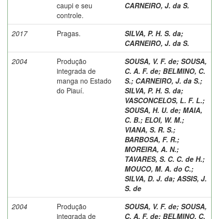
caupi e seu
CARNEIRO, J. da S.
controle.
2017
Pragas.
SILVA, P. H. S. da
;
CARNEIRO, J. da S.
2004
Produção
SOUSA, V. F. de
;
SOUSA,
integrada de
C. A. F. de
;
BELMINO, C.
manga no Estado
S.
;
CARNEIRO, J. da S.
;
do Piauí.
SILVA, P. H. S. da
;
VASCONCELOS, L. F. L.
;
SOUSA, H. U. de
;
MAIA,
C. B.
;
ELOI, W. M.
;
VIANA, S. R. S.
;
BARBOSA, F. R.
;
MOREIRA, A. N.
;
TAVARES, S. C. C. de H.
;
MOUCO, M. A. do C.
;
SILVA, D. J. da
;
ASSIS, J.
S. de
2004
Produção
SOUSA, V. F. de
;
SOUSA,
integrada de
C. A. F. de
;
BELMINO, C.