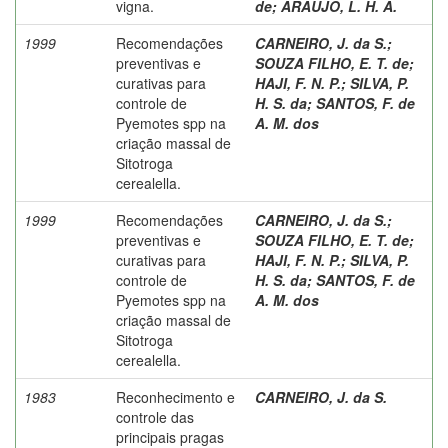
vigna.
de
;
ARAUJO, L. H. A.
1999
Recomendações
CARNEIRO, J. da S.
;
preventivas e
SOUZA FILHO, E. T. de
;
curativas para
HAJI, F. N. P.
;
SILVA, P.
controle de
H. S. da
;
SANTOS, F. de
Pyemotes spp na
A. M. dos
criação massal de
Sitotroga
cerealella.
1999
Recomendações
CARNEIRO, J. da S.
;
preventivas e
SOUZA FILHO, E. T. de
;
curativas para
HAJI, F. N. P.
;
SILVA, P.
controle de
H. S. da
;
SANTOS, F. de
Pyemotes spp na
A. M. dos
criação massal de
Sitotroga
cerealella.
1983
Reconhecimento e
CARNEIRO, J. da S.
controle das
principais pragas