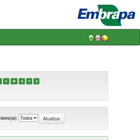
V
W
X
Y
Z
istro(s):