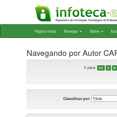
Skip
Página inicial
Navegar
Sobre
Est
navigation
Navegando por Autor CA
Ir para:
0-9
A
B
Classificar por: