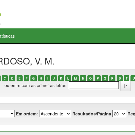
atísticas
RDOSO, V. M.
C
D
E
F
G
H
I
J
K
L
M
N
O
P
Q
R
S
T
U
ou entre com as primeiras letras:
Em ordem:
Resultados/Página
Reg