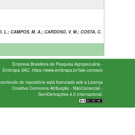
, L.
;
CAMPOS, M. A.
;
CARDOSO, V. M.
;
COSTA, C.
Empresa Brasileira de Pesquisa Agropecuária -
Embrapa
SAC:
https://www.embrapa.br/fale-conosco
conteúdo do repositório está licenciado sob a Licença
Creative Commons
Atribuição - NãoComercial -
SemDerivações 4.0 Internacional.