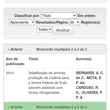
Classificar por:
Em ordem:
Resultados/Página
Registro(s):
< Anterior
Mostrando resultados 2 a 2 de 2
Ano de
Título
Autor(es)
publicação
2010
Volatilização de amônia,
BERNARDI, A. C.
produção de matéria seca
de C.
;
MOTA, E.
e teores foliares de N do
P. da
;
azevém adubado com
CARDOSO, R.
fontes nitrogenadas.
D.
;
OLIVEIRA, P.
P. A.
< Anterior
Mostrando resultados 2 a 2 de 2